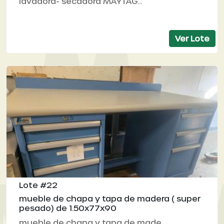
lavadora- secadora MAYTAG...
Ver Lote
Lote #22
mueble de chapa y tapa de madera ( super
pesado) de 1.50x77x90
mueble de chapa y tapa de made...