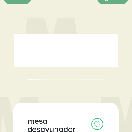
Previous
Next
mesa
desayunador