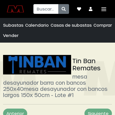
Subastas
Calendario
Casas de subastas
Comprar
Vender
Tin Ban
Remates
mesa
desayunador barra con bancos
250x40mesa desayunador con bancos
largos 150x 50cm - Lote #1
Anterior
Siguiente