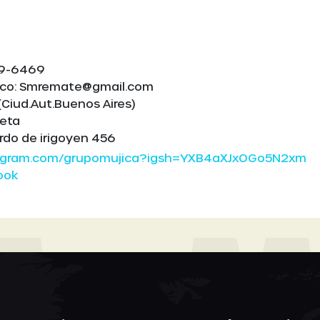
79-6469
nico: Smremate@gmail.com
(Ciud.Aut.Buenos Aires)
leta
ardo de irigoyen 456
tagram.com/grupomujica?igsh=YXB4aXJxOGo5N2xm
ook